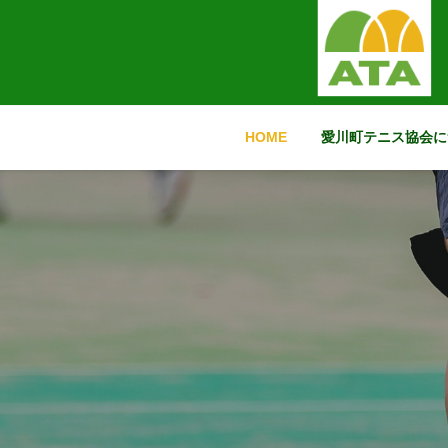
コ
ナ
ン
ビ
テ
ゲ
ン
ー
ツ
シ
に
ョ
HOME
愛川町テニス協会に
移
ン
動
に
移
動