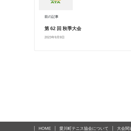
前の記事
第 62 回 秋季大会
2023年9月9日
HOME
愛川町テニス協会について
大会関