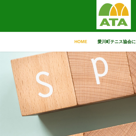
コ
ナ
ン
ビ
テ
ゲ
ン
ー
ツ
シ
に
ョ
HOME
愛川町テニス協会に
移
ン
動
に
移
動