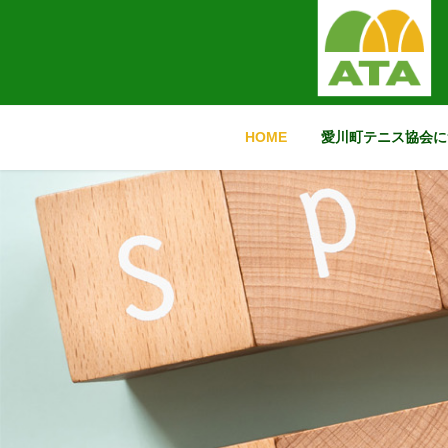
コ
ナ
ン
ビ
テ
ゲ
ン
ー
ツ
シ
に
ョ
HOME
愛川町テニス協会に
移
ン
動
に
移
動